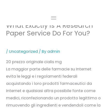
Skip
to
MAIN
content
What Exactly Is A Research
MENU
Paper Service Do For You?
/
Uncategorized
/ By
admin
20 prezzo originale cialis mg
La maggior parte delle farmacie su Internet
evita le leggi e i regolamenti federali
acquistando i loro prodotti farmaceutici da
Internet e qualsiasi altra possibile fonte come
medici, riconfezionando un prodotto legittimo o
rimuovendo gli ingredienti e vendendoli come la